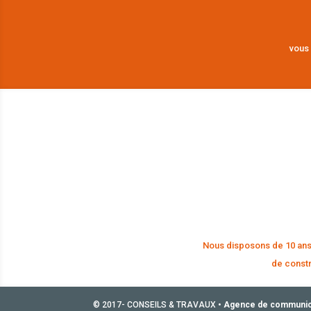
vous 
Nous disposons de 10 ans
de constr
© 2017- CONSEILS & TRAVAUX •
Agence de communic