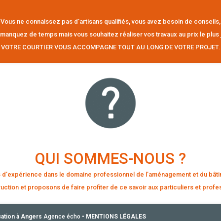
Vous ne connaissez pas d’artisans qualifiés, vous avez besoin de conseils,
manquez de temps mais vous souhaitez réaliser vos travaux au prix le plus 
VOTRE COURTIER VOUS ACCOMPAGNE TOUT AU LONG DE VOTRE PROJET.
QUI SOMMES-NOUS ?
 d’expérience dans le domaine professionnel de l’aménagement et du bâtim
uction et proposons de faire profiter de ce savoir aux particuliers et profe
ation à Angers
Agence écho •
MENTIONS LÉGALES